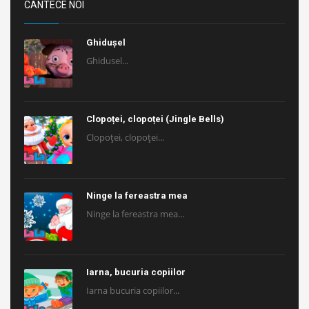
CANTECE NOI
Ghidușel
Ghidusel...
Clopoței, clopoței (Jingle Bells)
Clopoței, clopoței...
Ninge la fereastra mea
Ninge la fereastra mea...
Iarna, bucuria copiilor
Iarna bucuria copiilor...