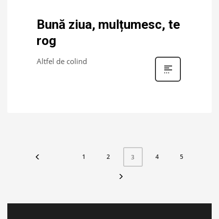
Bună ziua, mulțumesc, te
rog
Altfel de colind
1
2
4
5
3