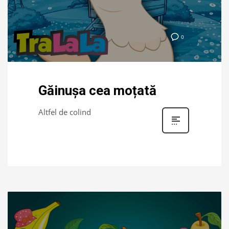
0
Găinușa cea moțată
Altfel de colind