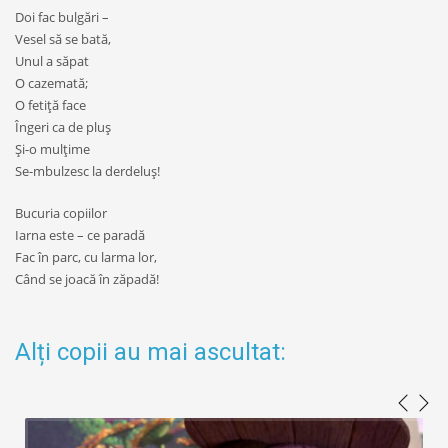
Doi fac bulgări –
Vesel să se bată,
Unul a săpat
O cazemată;
O fetiţă face
Îngeri ca de pluş
Și-o mulţime
Se-mbulzesc la derdeluş!
Bucuria copiilor
Iarna este – ce paradă
Fac în parc, cu larma lor,
Când se joacă în zăpadă!
Alți copii au mai ascultat: