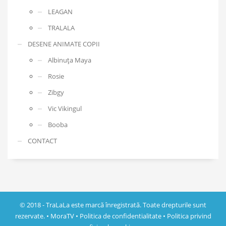
LEAGAN
TRALALA
DESENE ANIMATE COPII
Albinuța Maya
Rosie
Zibgy
Vic Vikingul
Booba
CONTACT
© 2018 - TraLaLa este marcă înregistrată. Toate drepturile sunt
rezervate. •
MoraTV
•
Politica de confidentialitate
•
Politica privind