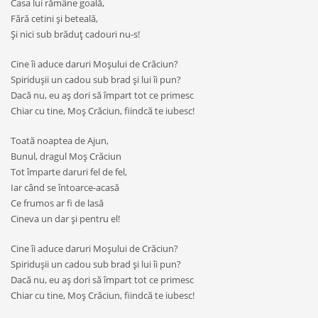
Casa lui rămâne goală,
Fără cetini şi beteală,
Şi nici sub brăduţ cadouri nu-s!
Cine îi aduce daruri Moşului de Crăciun?
Spiriduşii un cadou sub brad şi lui îi pun?
Dacă nu, eu aş dori să împart tot ce primesc
Chiar cu tine, Moş Crăciun, fiindcă te iubesc!
Toată noaptea de Ajun,
Bunul, dragul Moş Crăciun
Tot împarte daruri fel de fel,
Iar când se întoarce-acasă
Ce frumos ar fi de lasă
Cineva un dar şi pentru el!
Cine îi aduce daruri Moşului de Crăciun?
Spiriduşii un cadou sub brad şi lui îi pun?
Dacă nu, eu aş dori să împart tot ce primesc
Chiar cu tine, Moş Crăciun, fiindcă te iubesc!