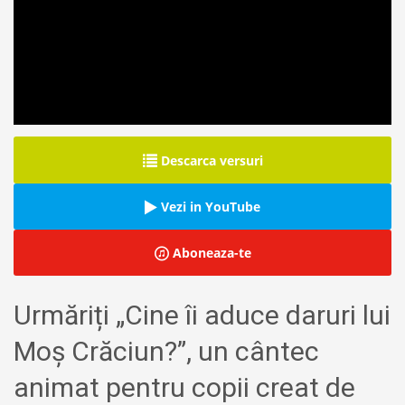
Descarca versuri
Vezi in YouTube
Aboneaza-te
Urmăriți „Cine îi aduce daruri lui
Moș Crăciun?”, un cântec
animat pentru copii creat de