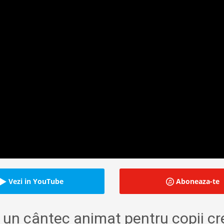
Vezi in YouTube
Aboneaza-te
 un cântec animat pentru copii cr