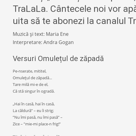
TraLaLa. Cântecele noi vor ap
uita să te abonezi la canalul Tr
Muzică și text: Maria Ene
Interpretare: Andra Gogan
Versuri Omulețul de zăpadă
Pe-nserate, mititel,
Omuleţul de zăpadă...
Tare milă mi-e de el,
Că stă singur în ogradă.
„Hai în casă, hai în casă,
La căldură” – eu îi strig;
”Nu îmi pasă, nu îmi pasă” –
Zice – ”mie-mi place-n frig!”