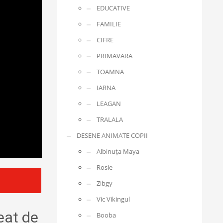
EDUCATIVE
FAMILIE
CIFRE
PRIMAVARA
TOAMNA
IARNA
LEAGAN
TRALALA
DESENE ANIMATE COPII
Albinuța Maya
Rosie
Zibgy
Vic Vikingul
eat de
Booba