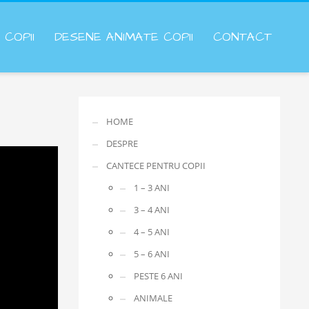
COPII
DESENE ANIMATE COPII
CONTACT
HOME
DESPRE
CANTECE PENTRU COPII
1 – 3 ANI
3 – 4 ANI
4 – 5 ANI
5 – 6 ANI
PESTE 6 ANI
ANIMALE