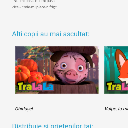
”Nu îmi pasă, nu îmi pasă” –
Zice – ”mie-mi place-n frig!”
Alti copii au mai ascultat:
Ghidușel
Vulpe, tu mi
Distribuie si prietenilor tai: