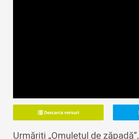
Descarca versuri
Urmăriți „Omulețul de zăpadă”,